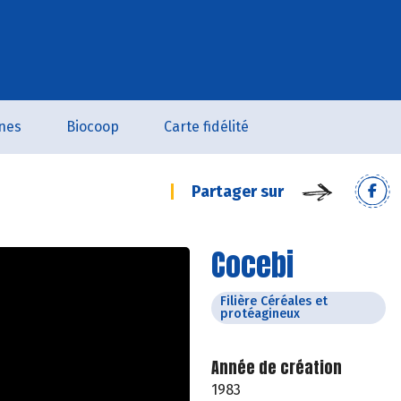
nes
Biocoop
Carte fidélité
Partager sur
Cocebi
Filière Céréales et
protéagineux
Année de création
1983