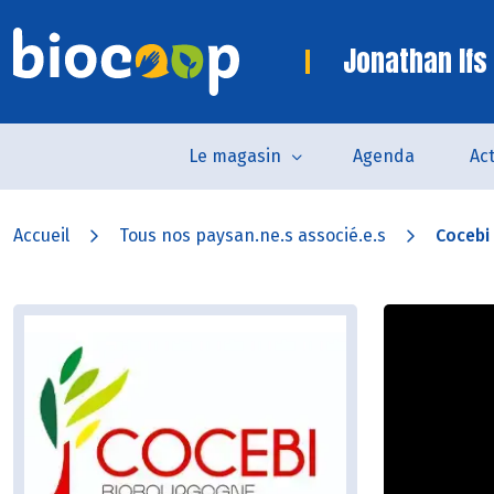
Jonathan Ifs
Le magasin
Agenda
Act
Accueil
Tous nos paysan.ne.s associé.e.s
Cocebi