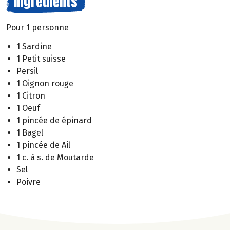
Ingrédients
Pour 1 personne
1 Sardine
1 Petit suisse
Persil
1 Oignon rouge
1 Citron
1 Oeuf
1 pincée de épinard
1 Bagel
1 pincée de Ail
1 c. à s. de Moutarde
Sel
Poivre