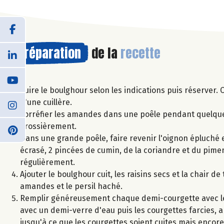
Préparation
de la
recette
Cuire le boulghour selon les indications puis réserver. 
d'une cuillère.
Torréfier les amandes dans une poêle pendant quelques 
grossièrement.
Dans une grande poêle, faire revenir l'oignon épluché et h
écrasé, 2 pincées de cumin, de la coriandre et du pimen
régulièrement.
Ajouter le boulghour cuit, les raisins secs et la chair 
amandes et le persil haché.
Remplir généreusement chaque demi-courgette avec le 
avec un demi-verre d'eau puis les courgettes farcies, a
jusqu'à ce que les courgettes soient cuites mais encor