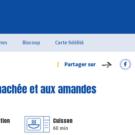
nes
Biocoop
Carte fidélité
Partager sur
e hachée et aux amandes
tion
Cuisson
60 min