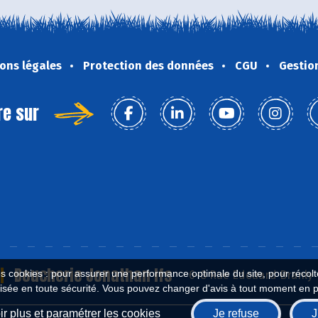
ons légales
Protection des données
CGU
Gestio
re sur
Boucherie Jonathan Ifs
es cookies : pour assurer une performance optimale du site, pour récolter
6-8 Rue Edouard Branly ,
isée en toute sécurité. Vous pouvez changer d'avis à tout moment en 
r plus et paramétrer les cookies
Je refuse
J