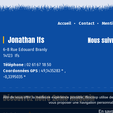
Accueil
Contact
Menti
Jonathan Ifs
Nous suiv
6-8 Rue Edouard Branly
14123 Ifs
Téléphone :
02 61 67 18 50
Coordonnées GPS :
49,1435283 ° ,
-0,3395035 °
Découvrez notre 2eme magasin
Afin de vous offrir la meilleure expérience possible, Biocoop utilise d
vous proposer une navigation personnal
En savoi