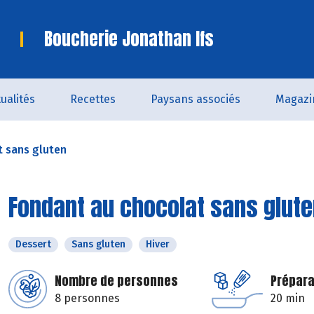
Boucherie Jonathan Ifs
ualités
Recettes
Paysans associés
Magazi
t sans gluten
Fondant au chocolat sans glut
Dessert
Sans gluten
Hiver
Nombre de personnes
Prépara
8 personnes
20 min