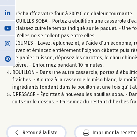
Préchauffez votre four à 200°C en chaleur tournante.
NOUILLES SOBA - Portez à ébullition une casserole d’eau
et laissez cuire le temps indiqué sur le paquet. - Une fo
qu'elles ne se collent pas entre elles.
LÉGUMES - Lavez, épluchez et, à l'aide d'un économe, réa
Lavez et émincez entièrement l'oignon cébette puis rés
de papier cuisson, déposez les carottes, le chou chinois
poivre. - Enfournez pendant 10 minutes.
BOUILLON - Dans une autre casserole, portez à ébullitio
fraîches. - Ajoutez à la casserole le miso blanc, la moi
ingrédients fondent dans le bouillon et une fois qu'il att
DRESSAGE - Égouttez à nouveau les nouilles soba. - Dans
cuits sur le dessus. - Parsemez du restant d'herbes fra
Retour à la liste
Imprimer la recette