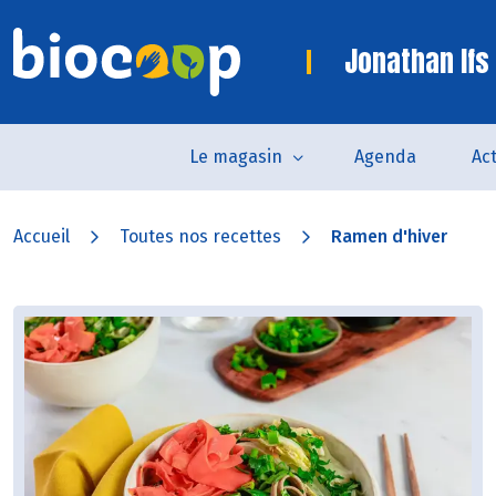
Jonathan Ifs
Le magasin
Agenda
Act
Accueil
Toutes nos recettes
Ramen d'hiver