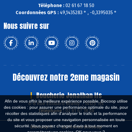
Téléphone :
02 61 67 18 50
Coordonnées GPS :
49,1435283 ° , -0,3395035 °
Nous suivre sur
Découvrez notre 2eme magasin
Boucherie Jonathan Ifs
Afin de vous offrir la meilleure expérience possible, Biocoop utilise
6-8 Rue Edouard Branly , 14123 Ifs
des cookies : pour assurer une performance optimale du site, pour
Téléphone :
02 61 67 18 56
récolter des statistiques afin d'analyser le trafic et la performance
du site et vous proposer une navigation personnalisée en toute
sécurité. Vous pouvez changer d'avis à tout moment en
Biocoop.fr
Le réseau Biocoop