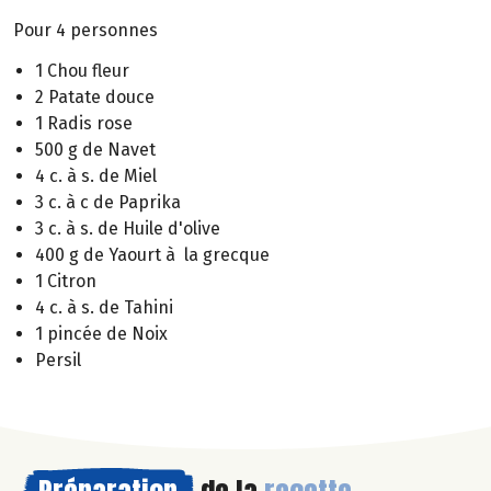
Pour 4 personnes
1 Chou fleur
2 Patate douce
1 Radis rose
500 g de Navet
4 c. à s. de Miel
3 c. à c de Paprika
3 c. à s. de Huile d'olive
400 g de Yaourt à la grecque
1 Citron
4 c. à s. de Tahini
1 pincée de Noix
Persil