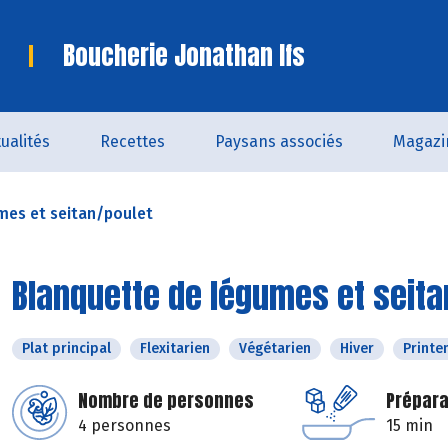
Boucherie Jonathan Ifs
ualités
Recettes
Paysans associés
Magazi
mes et seitan/poulet
Blanquette de légumes et seita
Plat principal
Flexitarien
Végétarien
Hiver
Print
Nombre de personnes
Prépara
4 personnes
15 min