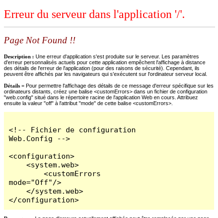
Erreur du serveur dans l'application '/'.
Page Not Found !!
Description :
Une erreur d'application s'est produite sur le serveur. Les paramètres
d'erreur personnalisés actuels pour cette application empêchent l'affichage à distance
des détails de l'erreur de l'application (pour des raisons de sécurité). Cependant, ils
peuvent être affichés par les navigateurs qui s'exécutent sur l'ordinateur serveur local.
Détails =
Pour permettre l'affichage des détails de ce message d'erreur spécifique sur les
ordinateurs distants, créez une balise <customErrors> dans un fichier de configuration
"web.config" situé dans le répertoire racine de l'application Web en cours. Attribuez
ensuite la valeur "off" à l'attribut "mode" de cette balise <customErrors>.
<!-- Fichier de configuration 
Web.Config -->

<configuration>

    <system.web>

        <customErrors 
mode="Off"/>

    </system.web>

</configuration>