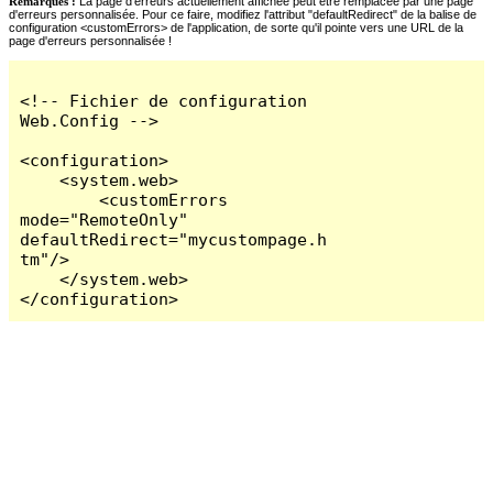
Remarques :
La page d'erreurs actuellement affichée peut être remplacée par une page
d'erreurs personnalisée. Pour ce faire, modifiez l'attribut "defaultRedirect" de la balise de
configuration <customErrors> de l'application, de sorte qu'il pointe vers une URL de la
page d'erreurs personnalisée !
<!-- Fichier de configuration 
Web.Config -->

<configuration>

    <system.web>

        <customErrors 
mode="RemoteOnly" 
defaultRedirect="mycustompage.h
tm"/>

    </system.web>

</configuration>