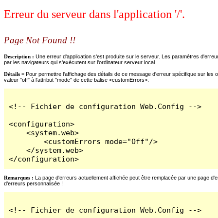
Erreur du serveur dans l'application '/'.
Page Not Found !!
Description :
Une erreur d'application s'est produite sur le serveur. Les paramètres d'erreur
par les navigateurs qui s'exécutent sur l'ordinateur serveur local.
Détails =
Pour permettre l'affichage des détails de ce message d'erreur spécifique sur les o
valeur "off" à l'attribut "mode" de cette balise <customErrors>.
<!-- Fichier de configuration Web.Config -->

<configuration>

    <system.web>

        <customErrors mode="Off"/>

    </system.web>

</configuration>
Remarques :
La page d'erreurs actuellement affichée peut être remplacée par une page d'erre
d'erreurs personnalisée !
<!-- Fichier de configuration Web.Config -->
