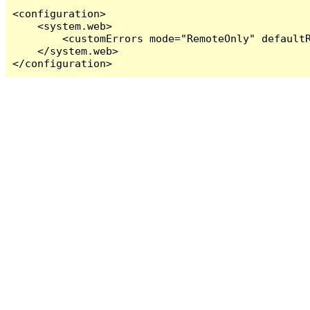
<configuration>

    <system.web>

        <customErrors mode="RemoteOnly" defaultR
    </system.web>

</configuration>