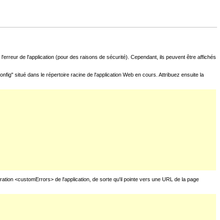
l'erreur de l'application (pour des raisons de sécurité). Cependant, ils peuvent être affichés
fig" situé dans le répertoire racine de l'application Web en cours. Attribuez ensuite la
uration <customErrors> de l'application, de sorte qu'il pointe vers une URL de la page