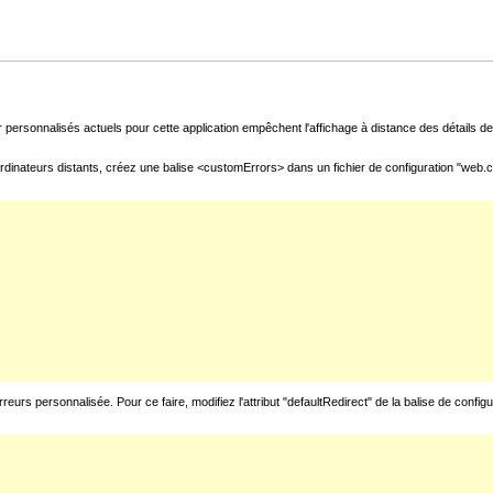
 personnalisés actuels pour cette application empêchent l'affichage à distance des détails de 
rdinateurs distants, créez une balise <customErrors> dans un fichier de configuration "web.con
urs personnalisée. Pour ce faire, modifiez l'attribut "defaultRedirect" de la balise de config