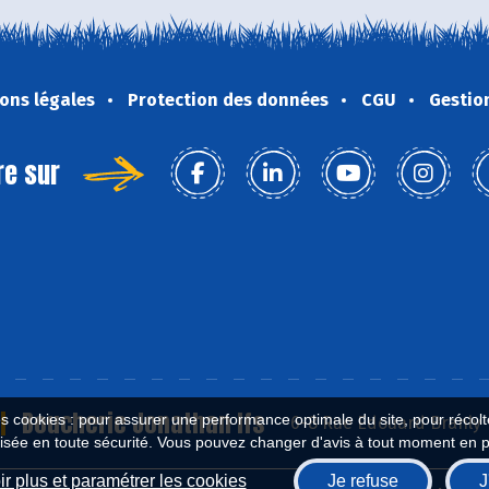
ons légales
Protection des données
CGU
Gestio
re sur
Boucherie Jonathan Ifs
es cookies : pour assurer une performance optimale du site, pour récolter
6-8 Rue Edouard Branly ,
isée en toute sécurité. Vous pouvez changer d'avis à tout moment en 
r plus et paramétrer les cookies
Je refuse
J