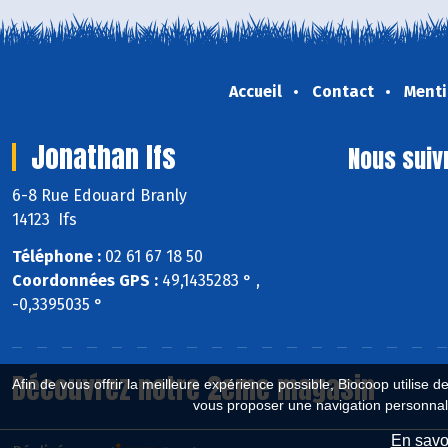
Accueil
Contact
Menti
Jonathan Ifs
Nous suiv
6-8 Rue Edouard Branly
14123 Ifs
Téléphone :
02 61 67 18 50
Coordonnées GPS :
49,1435283 ° ,
-0,3395035 °
Découvrez notre 2eme magasin
Afin de vous offrir la meilleure expérience possible, Biocoop utilise d
vous proposer une navigation personnal
En savoi