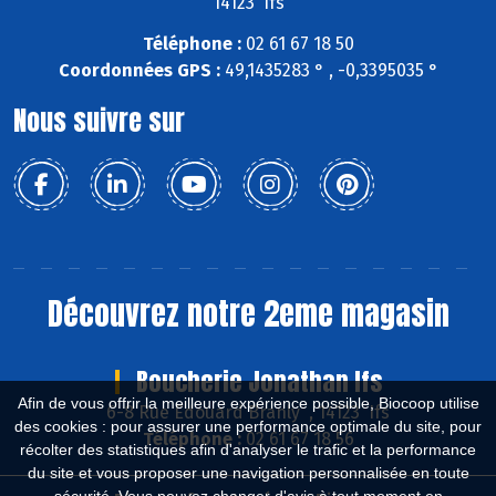
14123 Ifs
Téléphone :
02 61 67 18 50
Coordonnées GPS :
49,1435283 ° , -0,3395035 °
Nous suivre sur
Découvrez notre 2eme magasin
Boucherie Jonathan Ifs
Afin de vous offrir la meilleure expérience possible, Biocoop utilise
6-8 Rue Edouard Branly , 14123 Ifs
des cookies : pour assurer une performance optimale du site, pour
Téléphone :
02 61 67 18 56
récolter des statistiques afin d'analyser le trafic et la performance
du site et vous proposer une navigation personnalisée en toute