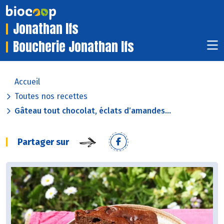
Jonathan Ifs
Boucherie Jonathan Ifs
Accueil
Toutes nos recettes
Gâteau tout chocolat, éclats d’amandes...
Partager sur