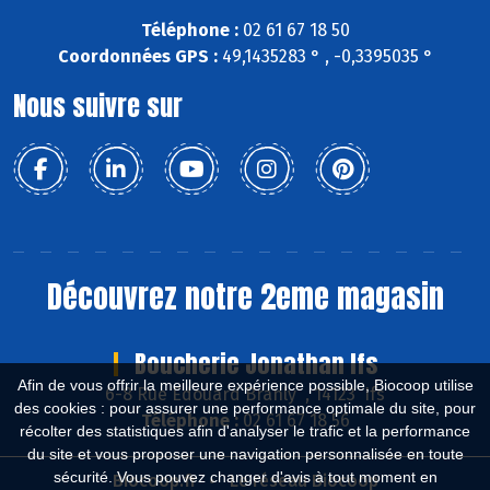
Téléphone :
02 61 67 18 50
Coordonnées GPS :
49,1435283 ° , -0,3395035 °
Nous suivre sur
Découvrez notre 2eme magasin
Boucherie Jonathan Ifs
Afin de vous offrir la meilleure expérience possible, Biocoop utilise
6-8 Rue Edouard Branly , 14123 Ifs
des cookies : pour assurer une performance optimale du site, pour
Téléphone :
02 61 67 18 56
récolter des statistiques afin d'analyser le trafic et la performance
du site et vous proposer une navigation personnalisée en toute
sécurité. Vous pouvez changer d'avis à tout moment en
Biocoop.fr
Le réseau Biocoop