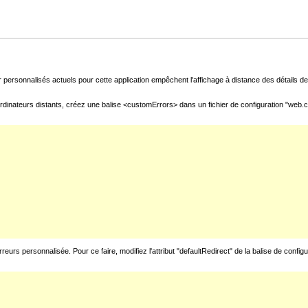
 personnalisés actuels pour cette application empêchent l'affichage à distance des détails de 
rdinateurs distants, créez une balise <customErrors> dans un fichier de configuration "web.con
urs personnalisée. Pour ce faire, modifiez l'attribut "defaultRedirect" de la balise de config