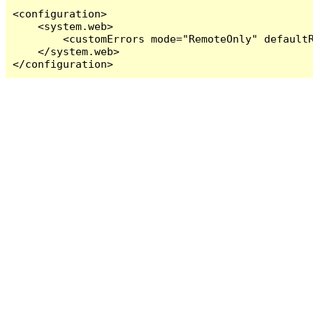
<configuration>

    <system.web>

        <customErrors mode="RemoteOnly" defaultR
    </system.web>

</configuration>