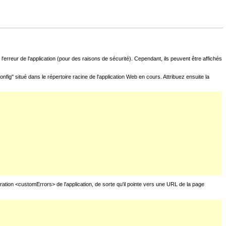
l'erreur de l'application (pour des raisons de sécurité). Cependant, ils peuvent être affichés
fig" situé dans le répertoire racine de l'application Web en cours. Attribuez ensuite la
uration <customErrors> de l'application, de sorte qu'il pointe vers une URL de la page