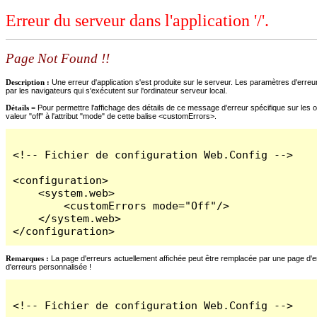
Erreur du serveur dans l'application '/'.
Page Not Found !!
Description :
Une erreur d'application s'est produite sur le serveur. Les paramètres d'erreur
par les navigateurs qui s'exécutent sur l'ordinateur serveur local.
Détails =
Pour permettre l'affichage des détails de ce message d'erreur spécifique sur les o
valeur "off" à l'attribut "mode" de cette balise <customErrors>.
<!-- Fichier de configuration Web.Config -->

<configuration>

    <system.web>

        <customErrors mode="Off"/>

    </system.web>

</configuration>
Remarques :
La page d'erreurs actuellement affichée peut être remplacée par une page d'erre
d'erreurs personnalisée !
<!-- Fichier de configuration Web.Config -->
