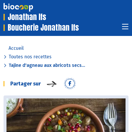
Jonathan Ifs
Boucherie Jonathan Ifs
Accueil
Toutes nos recettes
Tajine d'agneau aux abricots secs...
Partager sur