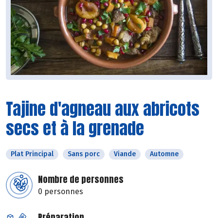
Tajine d'agneau aux abricots
secs et à la grenade
Plat Principal
Sans porc
Viande
Automne
Nombre de personnes
0 personnes
Préparation