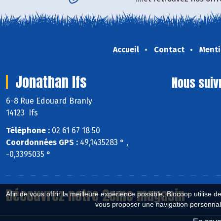
Accueil
Contact
Menti
Jonathan Ifs
Nous suiv
6-8 Rue Edouard Branly
14123 Ifs
Téléphone :
02 61 67 18 50
Coordonnées GPS :
49,1435283 ° ,
-0,3395035 °
Découvrez notre 2eme magasin
Afin de vous offrir la meilleure expérience possible, Biocoop utilise d
vous proposer une navigation personnal