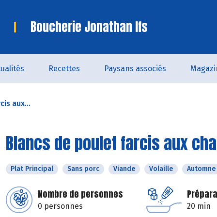
Boucherie Jonathan Ifs
ualités
Recettes
Paysans associés
Magazi
is aux...
Blancs de poulet farcis aux c
Plat Principal
Sans porc
Viande
Volaille
Automne
Nombre de personnes
Prépara
0 personnes
20 min