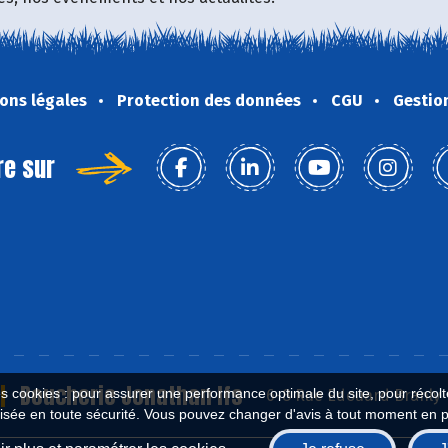
ons légales
Protection des données
CGU
Gestio
re sur
Boucherie Jonathan Ifs
es cookies : pour assurer une performance optimale du site, pour récolter
6-8 Rue Edouard Branly ,
isée en toute sécurité. Vous pouvez changer d'avis à tout moment en 