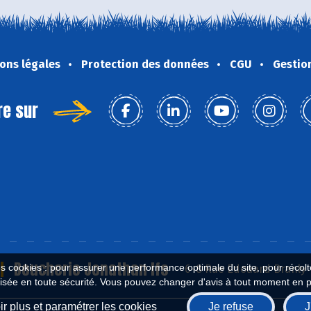
ons légales
Protection des données
CGU
Gestio
re sur
Boucherie Jonathan Ifs
es cookies : pour assurer une performance optimale du site, pour récolter
6-8 Rue Edouard Branly ,
isée en toute sécurité. Vous pouvez changer d'avis à tout moment en 
r plus et paramétrer les cookies
Je refuse
J