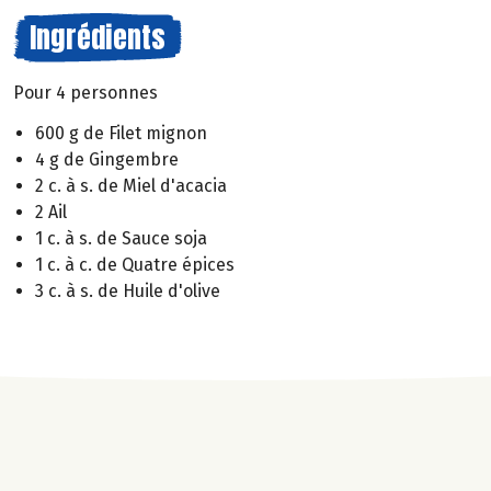
Ingrédients
Pour 4 personnes
600 g de Filet mignon
4 g de Gingembre
2 c. à s. de Miel d'acacia
2 Ail
1 c. à s. de Sauce soja
1 c. à c. de Quatre épices
3 c. à s. de Huile d'olive