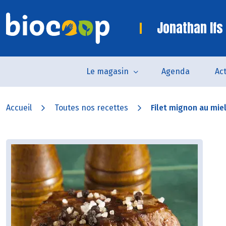
Jonathan Ifs
Le magasin
Agenda
Act
Accueil
Toutes nos recettes
Filet mignon au miel 