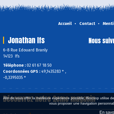
Accueil
Contact
Menti
Jonathan Ifs
Nous suiv
6-8 Rue Edouard Branly
14123 Ifs
Téléphone :
02 61 67 18 50
Coordonnées GPS :
49,1435283 ° ,
-0,3395035 °
Découvrez notre 2eme magasin
Afin de vous offrir la meilleure expérience possible, Biocoop utilise d
vous proposer une navigation personnal
En savoi