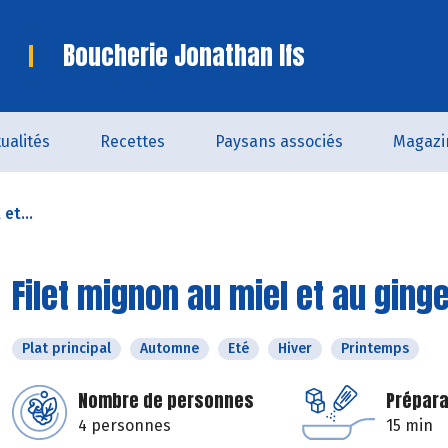
Boucherie Jonathan Ifs
ualités
Recettes
Paysans associés
Magazi
et...
Filet mignon au miel et au gin
Plat principal
Automne
Eté
Hiver
Printemps
Nombre de personnes
Prépara
4 personnes
15 min