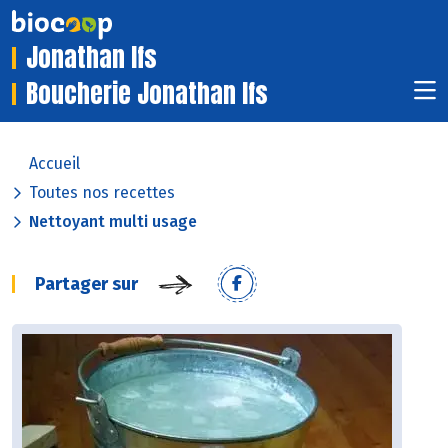
Jonathan Ifs
Boucherie Jonathan Ifs
Accueil
Toutes nos recettes
Nettoyant multi usage
Partager sur