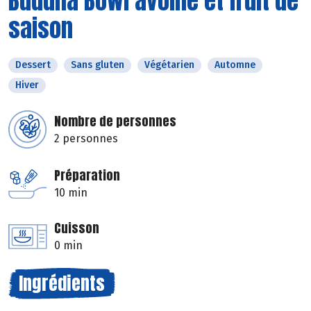
Buddha Bowl avoine et fruit de
saison
Dessert
Sans gluten
Végétarien
Automne
Hiver
Nombre de personnes
2 personnes
Préparation
10 min
Cuisson
0 min
Ingrédients